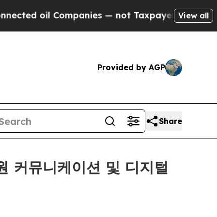
d oil Companies — not Taxpayers — the Chance to
View all
Provided by AGP
Share
…직원 커뮤니케이션 및 디지털